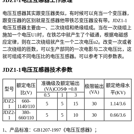
JDZ1-1电压互感器
工作原理
电压互感器其实跟变压器类似，有时候可以充当一个变压器，
跟变压器的区别就是互感器他带铁芯变压器没有带。JDZ1-1
电压互感器主要由一、二次绕组和绝缘组成。当在一次绕组上
施加一个电压U1时，在铁芯中就产生了个磁通，根据电磁感
应定律，则在二次绕组就产生一个二次电压u2。改变一次或者
二次绕组的匝数，可以生产部同的一次电影与二次电压比，这
就可组成不同电压比的电压互感器。可以参考下问参数表。
JDZ1-1电压互感器
技术参数
准确级及额定输出
额定电压
额定绝缘水
极限输出
型号
(VA)COSΦ =0.8
(VA)
比(V)
平(KV)
0.5
1
3
JDZ2-
660-
5
5
15
30
1.14/3.6
1
1140/110
JDZ2-
380-
5
5
10
30
0.66/3.6
1
660/110
1、产品标准：GB1207-1997《电压互感器》；