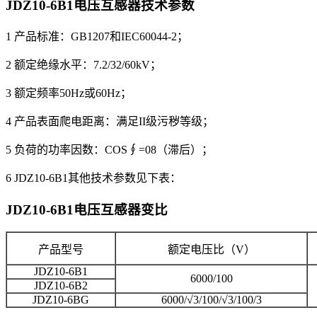
JDZ10-6B1电压互感器
技术参数
1 产品标准：GB1207和IEC60044-2；
2 额定绝缘水平：7.2/32/60kV；
3 额定频率50Hz或60Hz；
4 产品表面爬电距离：满足II级污秽等级；
5 负荷的功率因数：COS∮=08（滞后）；
6 JDZ10-6B1其他技术参数见下表：
JDZ10-6B1电压互感器
变比
产品型号
额定电压比（V）
JDZ10-6B1
6000/100
JDZ10-6B2
JDZ10-6BG
6000/√3/100/√3/100/3