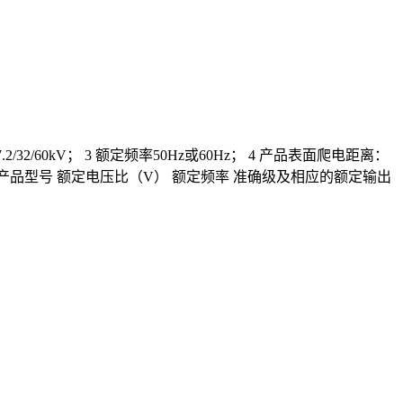
.2/32/60kV； 3 额定频率50Hz或60Hz； 4 产品表面爬电距离：
器变比 产品型号 额定电压比（V） 额定频率 准确级及相应的额定输出