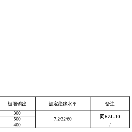
极限输出
额定绝缘水平
备注
300
同RZL-10
500
7.2/32/60
400
/