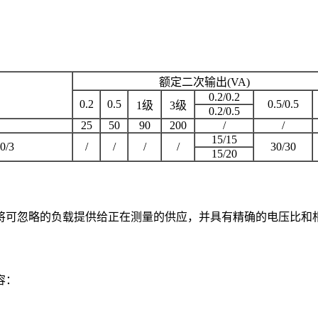
额定二次输出(VA)
0.2/0.2
0.2
0.5
0.5/0.5
1级
3级
0.2/0.5
25
50
90
200
/
/
15/15
0/3
/
/
/
/
30/30
15/20
将可忽略的负载提供给正在测量的供应，并具有精确的电压比和
容：