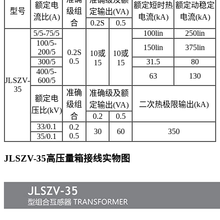
额定电
额定短时热
额定动稳定
型号
级组
定输出(VA)
流比(A)
电流(kA)
电流(kA)
合
0.2S
0.5
5/5-75/5
100lin
250lin
100/5-
150lin
375lin
200/5
0.2S
10或
10或
0.5
300/5
31.5
80
15
15
400/5-
63
130
JLSZV-
600/5
35
准确
准确级及额
额定电
级组
二次热极限输出(kA)
定输出(VA)
压比(kV)
合
0.2
0.5
33/0.1
0.2
30
60
350
0.5
35/0.1
JLSZV-35高压量箱
接线实物图