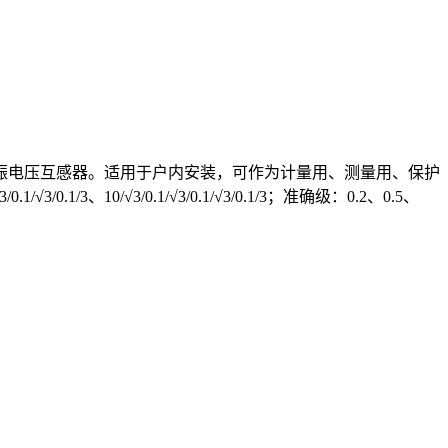
抗谐振电压互感器。适用于户内安装，可作为计量用、测量用、保护
10/√3/0.1/√3/0.1/√3/0.1/3；准确级：0.2、0.5、