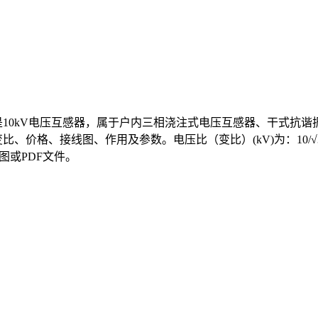
互感器是10kV电压互感器，属于户内三相浇注式电压互感器、干式
图、作用及参数。电压比（变比）(kV)为：10/√3/0.1/√3/0.1/3、
图或PDF文件。