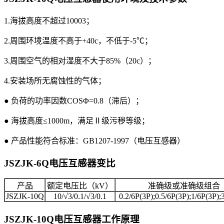
1.海拔高度不超过10003；
2.周围环境温度不高于+40c，不低于-5℃；
3.周围空气的相对湿度不大于85%（20c）；
4.安装场所无腐蚀性的气体；
● 负荷的功率因数COSΦ=0.8（滞后）；
● 海拔高度≤1000m，满足Ⅱ级污秽等级；
● 产品性能符合标准：GB1207-1997（电压互感器）
JSZJK-6Q电压互感器
变比
产品
额定电压比（kV）
准确级或准确级组合
JSZJK-10Q
10/√3/0.1/√3/0.1
0.2/6P(3P);0.5/6P(3P);1/6P(3P);
JSZJK-10Q电压互感器
工作原理