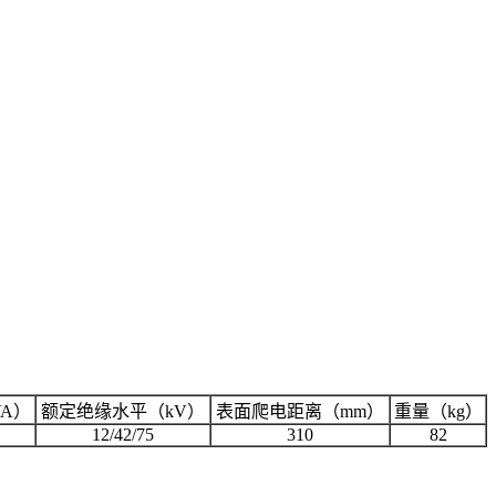
A）
额定绝缘水平（kV）
表面爬电距离（mm）
重量（kg）
12/42/75
310
82