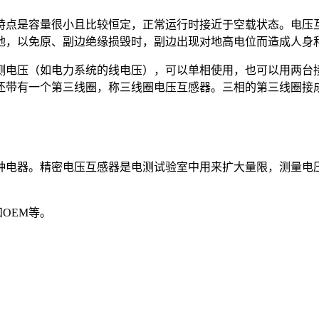
特点是容量很小且比较恒定，正常运行时接近于空载状态。电压
地，以免原、副边绝缘损毁时，副边出现对地高电位而造成人身
测电压（如电力系统的线电压），可以单相使用，也可以用两台接
还带有一个第三线圈，称三线圈电压互感器。三相的第三线圈接
种电器。精密电压互感器是电测试验室中用来扩大量限，测量电
OEM等。