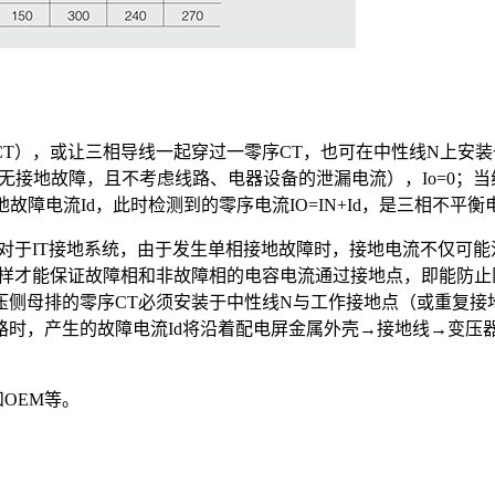
T），或让三相导线一起穿过一零序CT，也可在中性线N上安装一
衡时（无接地故障，且不考虑线路、电器设备的泄漏电流），Io=0；
故障电流Id，此时检测到的零序电流IO=IN+Id，是三相不平
对于IT接地系统，由于发生单相接地故障时，接地电流不仅可
这样才能保证故障相和非故障相的电容电流通过接地点，即能防
低压侧母排的零序CT必须安装于中性线N与工作接地点（或重复接
时，产生的故障电流Id将沿着配电屏金属外壳→接地线→变压
OEM等。