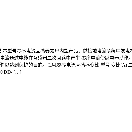
器概述 本型号零序电流互感器为户内型产品，供接地电流系统中发
时，故障电流通过电缆在互感器二次回路中产生 零序电流使继电器动
到保护的目的。 LJ-1零序电流互感器变比 型号 变比(A) 二次
DD- […]