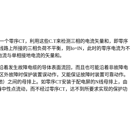
个零序CT，利用这些C.T来检测三相的电流矢量和，即零序
当线路上所接的三相负荷不平衡，则Io=IN，此时的零序电流为不
衡电流与单相接地电流的矢量和。
能沿着发生故障电缆的导体表面流回，而且也可能沿着非故障电
止区外故障时保护装置误动作，又能保证故障时装置可靠动作。
地）之间的母排上。如零序CT安装于配电屏的N线母排上，由
器中性点流动，而不经过零序CT，达不到所要求实现的保护功