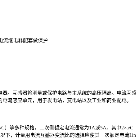
跟电流继电器配套做保护
电器。互感器将测量或保护电路与主系统的高压隔离。电流互感
的电流感应单元，用于发电站，变电站以及工业和商业配电。
/C）等多种规格，二次侧额定电流通常为1A或5A。其中2×a/C
情况下，计量用电流互感器变流比的选择应使其一次额定电流I1n