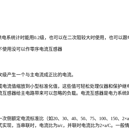
做供电系统计时能用0.2级，也可以在二次阻较大时使用，也可以
下使用没可以作零序电流互感器
次级产生一个与主电流成正比的电流。
或电流值缩放到小型标准化值，这些值可轻松处理仪器和保护继
流互感器给主电路带来可以忽略的负载。电流互感器是电力系统
定电流标准比（如20、30、40、50、75、100、150、2×a
现，当串联时，电流比为a/c，并联时电流比为2×a/C。一般