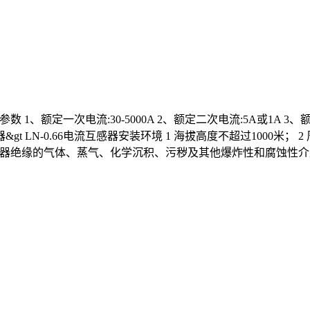
数 1、额定一次电流:30-5000A 2、额定二次电流:5A或1A 3、额定电压
流互感器&gt LN-0.66电流互感器安装环境 1 海拔高度不超过1000
感器绝缘的气体、蒸气、化学沉积、污秽及其他爆炸性和腐蚀性介质。 L