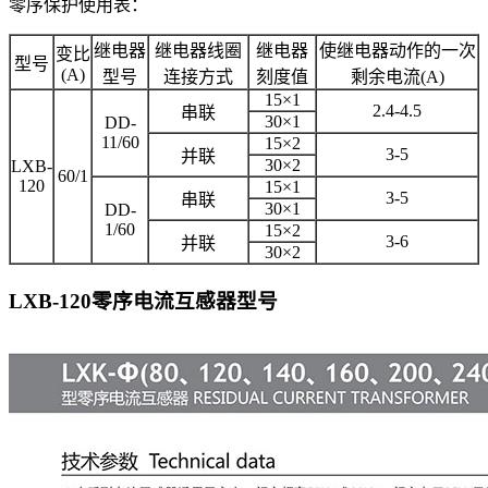
零序保护使用表：
继电器
继电器线圈
继电器
使继电器动作的一次
变比
型号
(A)
型号
连接方式
刻度值
剩余电流(A)
15×1
2.4-4.5
串联
30×1
DD-
11/60
15×2
3-5
并联
30×2
LXB-
60/1
120
15×1
3-5
串联
30×1
DD-
1/60
15×2
3-6
并联
30×2
LXB-120零序电流互感器
型号