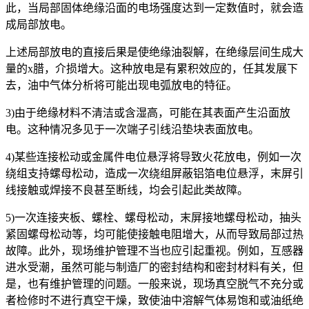
此，当局部固体绝缘沿面的电场强度达到一定数值时，就会造
成局部放电。
上述局部放电的直接后果是使绝缘油裂解，在绝缘层间生成大
量的x腊，介损增大。这种放电是有累积效应的，任其发展下
去，油中气体分析将可能出现电弧放电的特征。
3)由于绝缘材料不清洁或含湿高，可能在其表面产生沿面放
电。这种情况多见于一次端子引线沿垫块表面放电。
4)某些连接松动或金属件电位悬浮将导致火花放电，例如一次
绕组支持螺母松动，造成一次绕组屏蔽铝箔电位悬浮，末屏引
线接触或焊接不良甚至断线，均会引起此类故障。
5)一次连接夹板、螺栓、螺母松动，末屏接地螺母松动，抽头
紧固螺母松动等，均可能使接触电阻增大，从而导致局部过热
故障。此外，现场维护管理不当也应引起重视。例如，互感器
进水受潮，虽然可能与制造厂的密封结构和密封材料有关，但
是，也有维护管理的问题。一般来说，现场真空脱气不充分或
者检修时不进行真空干燥，致使油中溶解气体易饱和或油纸绝