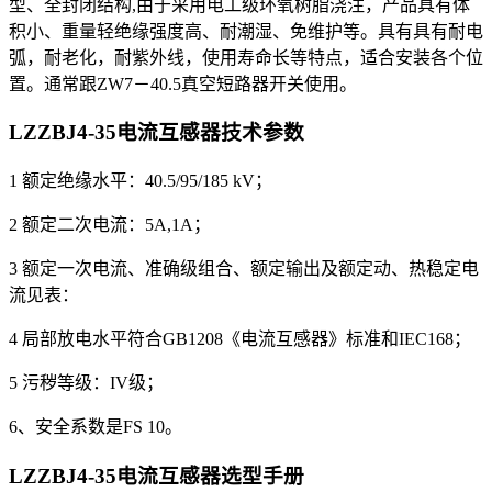
型、全封闭结构,由于采用电工级环氧树脂浇注，产品具有体
积小、重量轻绝缘强度高、耐潮湿、免维护等。具有具有耐电
弧，耐老化，耐紫外线，使用寿命长等特点，适合安装各个位
置。通常跟ZW7－40.5真空短路器开关使用。
LZZBJ4-35电流互感器
技术参数
1 额定绝缘水平：40.5/95/185 kV；
2 额定二次电流：5A,1A；
3 额定一次电流、准确级组合、额定输出及额定动、热稳定电
流见表：
4 局部放电水平符合GB1208《电流互感器》标准和IEC168；
5 污秽等级：IV级；
6、安全系数是FS 10。
LZZBJ4-35电流互感器
选型手册