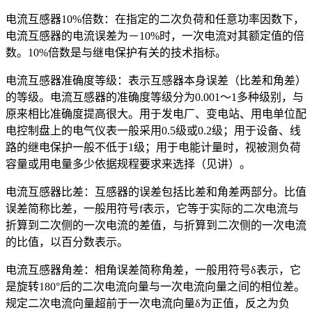
电流互感器10%倍数：在指定的二次负荷和任意功率因数下，
电流互感器的电流误差为－10%时，一次电流对其额定值的倍
数。10%倍数是与继电保护有关的技术指标。
电流互感器准确度等级：表示互感器本身误差（比差和角差）
的等级。电流互感器的准确度等级分为0.001～1多种级别，与
原来相比准确度提高很大。用于发电厂、变电站、用电单位配
电控制盘上的电气仪表一般采用0.5级或0.2级；用于设备、线
路的继电保护一般不低于1级；用于电能计量时，视被测负荷
容量或用电量多少依据规程要求来选择（见讲）。
电流互感器比差：互感器的误差包括比差和角差两部分。比值
误差简称比差，一般用符号f表示，它等于实际的二次电流与
折算到二次侧的一次电流的差值，与折算到二次侧的一次电流
的比值，以百分数表示。
电流互感器角差：相角误差简称角差，一般用符号δ表示，它
是旋转180°后的二次电流向量与一次电流向量之间的相位差。
规定二次电流向量超前于一次电流向量δ为正值，反之为负