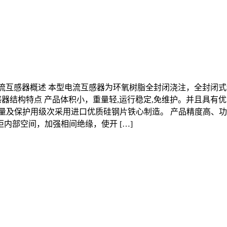
0W2G1电流互感器概述 本型电流互感器为环氧树脂全封闭浇注，全封
G1电流互感器结构特点 产品体积小，重量轻,运行稳定,免维护。并
量及保护用级次采用进口优质硅钢片铁心制造。 产品精度高、功耗
内部空间，加强相间绝缘，使开 […]