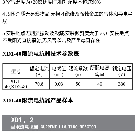
3 空气温度为+20摄氏度时,相对湿度不超过90%
4 周围介质无易燃物品,无损坏绝缘及腐蚀金属的气体和导电尘
埃
5 安装地点无剧烈振动及颠簸,安装倾斜度大于50; 6 安装地点
不受阳光直接辐射,无风雪袭击及严重霉菌存在
XD1-40限流电抗器
技术参数表
所配电容
额定电流
电感值
限流系数
额定电压
型号
(A)
(mh)
(n)
(V)
容量
XD1-
70.8
0.03
50
40
380
40;XD2-40
XD1-40限流电抗器
产品样本