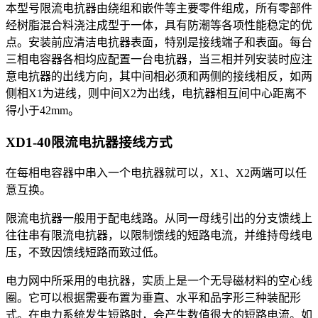
本型号限流电抗器由绕组和嵌件等主要零件组成，所有零部件
经树脂混合料浇注成型于一体，具有防潮等各项性能稳定的优
点。安装前应清洁电抗器表面，特别是接线端子和表面。每台
三相电容器各相均应配置一台电抗器，当三相并列安装时应注
意电抗器的出线方向，其中间相必须和两侧的接线相反，如两
侧相X1为进线，则中间X2为出线，电抗器相互间中心距离不
得小于42mm。
XD1-40限流电抗器
接线方式
在每相电容器中串入一个电抗器就可以，X1、X2两端可以任
意互换。
限流电抗器一般用于配电线路。从同一母线引出的分支馈线上
往往串有限流电抗器，以限制馈线的短路电流，并维持母线电
压，不致因馈线短路而致过低。
电力网中所采用的电抗器，实质上是一个无导磁材料的空心线
圈。它可以根据需要布置为垂直、水平和品字形三种装配形
式。在电力系统发生短路时，会产生数值很大的短路电流。如