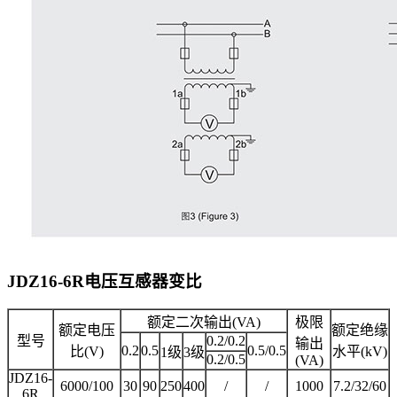
JDZ16-6R电压互感器
变比
额定二次输出(VA)
极限
额定电压
额定绝缘
型号
0.2/0.2
输出
0.2
0.5
0.5/0.5
比(V)
水平(kV)
1级
3级
0.2/0.5
(VA)
JDZ16-
6000/100
30
90
250
400
/
/
1000
7.2/32/60
6R