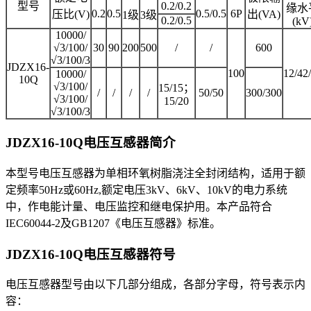
型号
0.2/0.2
缘水
0.2
0.5
0.5/0.5
6P
压比(V)
出(VA)
1级
3级
0.2/0.5
(kV
10000/
√3/100/
30
90
200
500
/
/
600
√3/100/3
JDZX16-
100
12/42
10000/
10Q
√3/100/
15/15；
/
/
/
/
50/50
300/300
√3/100/
15/20
√3/100/3
JDZX16-10Q电压互感器
简介
本型号电压互感器为单相环氧树脂浇注全封闭结构，适用于额
定频率50Hz或60Hz,额定电压3kV、6kV、10kV的电力系统
中，作电能计量、电压监控和继电保护用。本产品符合
IEC60044-2及GB1207《电压互感器》标准。
JDZX16-10Q电压互感器
符号
电压互感器型号由以下几部分组成，各部分字母，符号表示内
容：