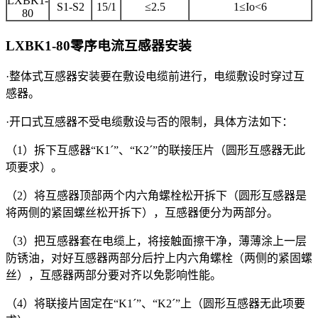
LXBK1-
S1-S2
15/1
≤2.5
1≤Io<6
80
LXBK1-80零序电流互感器
安装
·整体式互感器安装要在敷设电缆前进行，电缆敷设时穿过互
感器。
·开口式互感器不受电缆敷设与否的限制，具体方法如下：
（1）拆下互感器“K1ˊ”、“K2ˊ”的联接压片（圆形互感器无此
项要求）。
（2）将互感器顶部两个内六角螺栓松开拆下（圆形互感器是
将两侧的紧固螺丝松开拆下），互感器便分为两部分。
（3）把互感器套在电缆上，将接触面擦干净，薄薄涂上一层
防锈油，对好互感器两部分后拧上内六角螺栓（两侧的紧固螺
丝），互感器两部分要对齐以免影响性能。
（4）将联接片固定在“K1ˊ”、“K2ˊ”上（圆形互感器无此项要