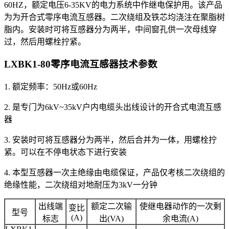
60HZ，额定电压6-35KV的电力系统中作继电保护用。该产品
为为开合式零序电流互感器。二次绕组及铁芯均浇注在聚脂树
脂内。安装时可将互感器分为两半，中间窗孔供一次母线穿
过，然后用螺栓拧紧。
LXBK1-80零序电流互感器
技术参数
1. 额定频率：50Hz或60Hz
2. 是专门为6kV~35kV户内电缆头出线设计的开合式电流互感
器
3. 安装时可将互感器分为两半，然后合并为一体，用螺栓拧
紧。可以在不停电状态下进行安装
4. 本型互感器一次主绝缘由电缆保证，产品仅考核二次绕组的
绝缘性能，二次绕组对地耐压为3kV一分钟
出线端
额定二次输
使继电器动作的一次剩
变比
型号
(A)
标志
出(VA)
余电流(A)