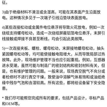
征。
3)由于绝缘材料不清洁或含湿高，可能在其表面产生沿面放
电。这种情况多见于一次端子引线沿垫块表面放电。
4)某些连接松动或金属件电位悬浮将导致火花放电，例如一次
绕组支持螺母松动，造成一次绕组屏蔽铝箔电位悬浮，末屏引
线接触或焊接不良甚至断线，均会引起此类故障。
5)一次连接夹板、螺栓、螺母松动，末屏接地螺母松动，抽头
紧固螺母松动等，均可能使接触电阻增大，从而导致局部过热
故障。此外，现场维护管理不当也应引起重视。例如，互感器
进水受潮，虽然可能与制造厂的密封结构和密封材料有关，但
是，也有维护管理的问题。一般来说，现场真空脱气不充分或
者检修时不进行真空干燥，致使油中溶解气体易饱和或油纸绝
缘中残存气泡和含湿较高。所有这些，都将给设备留下安全隐
患。
* 我们尽可能帮您完成所有的要求，包括产品设计，非标产品
和OEM等。