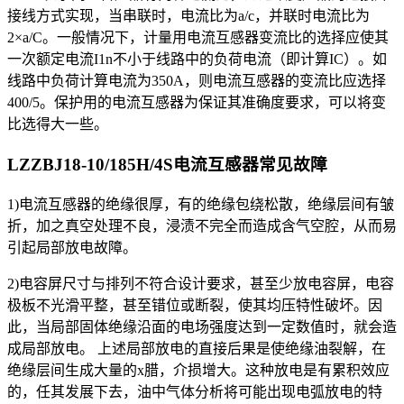
接线方式实现，当串联时，电流比为a/c，并联时电流比为
2×a/C。一般情况下，计量用电流互感器变流比的选择应使其
一次额定电流I1n不小于线路中的负荷电流（即计算IC）。如
线路中负荷计算电流为350A，则电流互感器的变流比应选择
400/5。保护用的电流互感器为保证其准确度要求，可以将变
比选得大一些。
LZZBJ18-10/185H/4S电流互感器
常见故障
1)电流互感器的绝缘很厚，有的绝缘包绕松散，绝缘层间有皱
折，加之真空处理不良，浸渍不完全而造成含气空腔，从而易
引起局部放电故障。
2)电容屏尺寸与排列不符合设计要求，甚至少放电容屏，电容
极板不光滑平整，甚至错位或断裂，使其均压特性破坏。因
此，当局部固体绝缘沿面的电场强度达到一定数值时，就会造
成局部放电。 上述局部放电的直接后果是使绝缘油裂解，在
绝缘层间生成大量的x腊，介损增大。这种放电是有累积效应
的，任其发展下去，油中气体分析将可能出现电弧放电的特